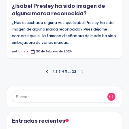
en
¿Isabel Presley ha sido imagen de
alguna marca reconocida?
¿Has escuchado alguna vez que Isabel Presley ha sido
imagen de alguna marca reconocida? Pues déjame
contarte que sí, la famosa diseñadora de moda ha sido
embajadora de varias marcas…
noticias
20 de febrero de 2024
Publicado
por
Paginación
1
2
3
4
5
…
22
PÁGINA
SIGUIENTE
ANTERIOR
PÁGINA
de
entradas
Entradas recientes