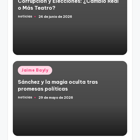
Corrupción y Elecciones: ¿Cambio Real
o Más Teatro?
noticias
24 de junio de 2026
Publicado
por
Publicado
Jaime Bayly
en
Sánchez y la magia oculta tras
promesas políticas
noticias
29 de mayo de 2026
Publicado
por