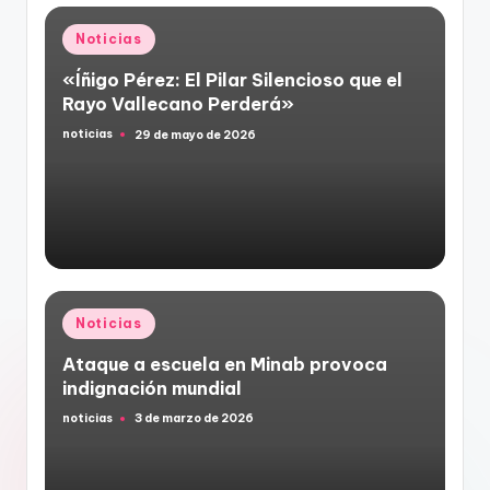
Publicado
Noticias
en
«Íñigo Pérez: El Pilar Silencioso que el
Rayo Vallecano Perderá»
noticias
29 de mayo de 2026
Publicado
por
Publicado
Noticias
en
Ataque a escuela en Minab provoca
indignación mundial
noticias
3 de marzo de 2026
Publicado
por