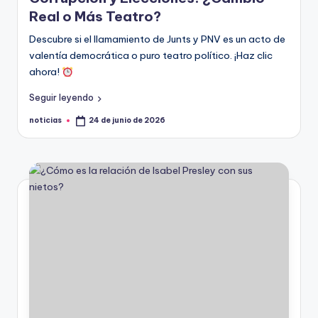
Real o Más Teatro?
.
Descubre si el llamamiento de Junts y PNV es un acto de
e
valentía democrática o puro teatro político. ¡Haz clic
s
ahora!
Seguir leyendo
noticias
24 de junio de 2026
Publicado
por