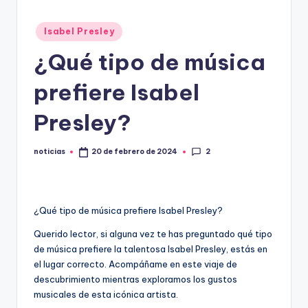
.
Publicado
Isabel Presley
e
en
¿Qué tipo de música
s
prefiere Isabel
Presley?
2
noticias
20 de febrero de 2024
Publicado
por
¿Qué tipo de música prefiere Isabel Presley?
Querido lector, si alguna vez te has preguntado qué tipo
de música prefiere la talentosa Isabel Presley, estás en
el lugar correcto. Acompáñame en este viaje de
descubrimiento mientras exploramos los gustos
musicales de esta icónica artista.