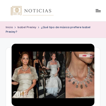
Saltar
al
n
contenido
o
Inicio
Isabel Presley
¿Qué tipo de música prefiere Isabel
Presley?
t
i
c
i
a
s
.
o
r
g