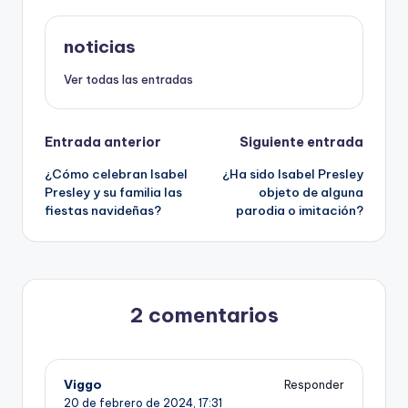
noticias
Ver todas las entradas
Navegación
Entrada anterior
Siguiente entrada
¿Cómo celebran Isabel
¿Ha sido Isabel Presley
de
Presley y su familia las
objeto de alguna
fiestas navideñas?
parodia o imitación?
entradas
2 comentarios
Viggo
Responder
20 de febrero de 2024,
17:31