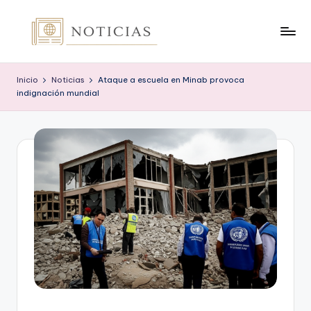
Saltar
al
n
contenido
o
Inicio
Noticias
Ataque a escuela en Minab provoca
indignación mundial
t
i
c
i
a
s
.
o
r
g