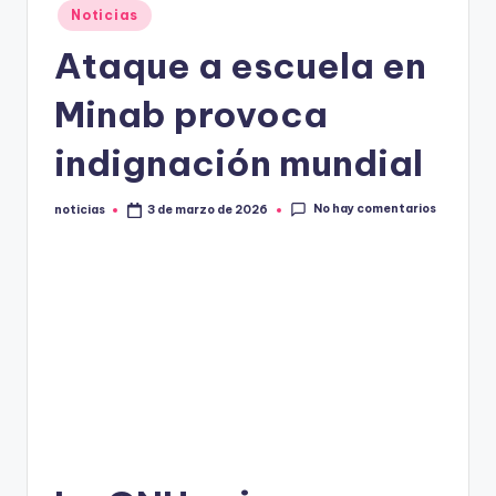
Publicado
Noticias
.
en
Ataque a escuela en
e
s
Minab provoca
indignación mundial
No hay comentarios
noticias
3 de marzo de 2026
Publicado
por