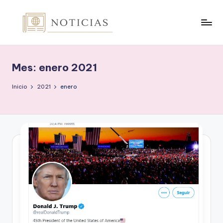
Saltar
al
n
contenido
o
Mes:
enero 2021
t
i
Inicio
2021
enero
c
i
a
s
.
o
r
g