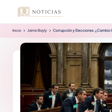
Saltar
n
al
contenido
o
Inicio
Jaime Bayly
Corrupción y Elecciones: ¿Cambio 
t
i
c
i
a
s
.