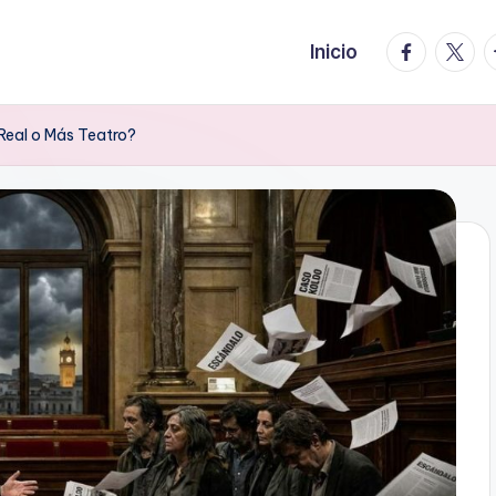
facebook.
twitte
t
Inicio
Real o Más Teatro?