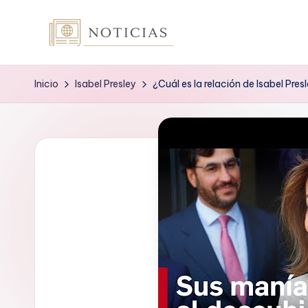
Saltar
n
al
contenido
o
Inicio
Isabel Presley
¿Cuál es la relación de Isabel Pre
t
i
c
i
a
s
.