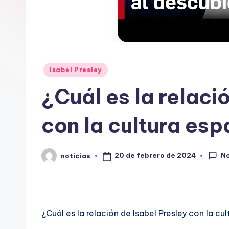
o
r
g
.
Publicado
Isabel Presley
en
¿Cuál es la relaci
e
s
con la cultura es
No
20 de febrero de 2024
noticias
Publicado
por
¿Cuál es la relación de Isabel Presley con la cu