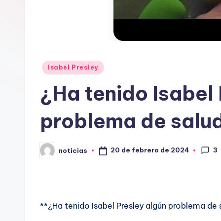
o
r
g
.
Publicado
Isabel Presley
en
¿Ha tenido Isabel 
e
s
problema de salu
3
20 de febrero de 2024
noticias
Publicado
por
**¿Ha tenido Isabel Presley algún problema de