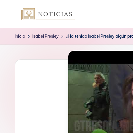
Saltar
n
al
contenido
o
Inicio
Isabel Presley
¿Ha tenido Isabel Presley algún 
t
i
c
i
a
s
.