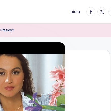
facebook.
twitte
t
Inicio
 Presley?