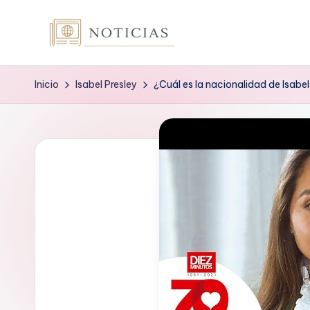
Saltar
n
al
contenido
o
Inicio
Isabel Presley
¿Cuál es la nacionalidad de Isabel
t
i
c
i
a
s
.