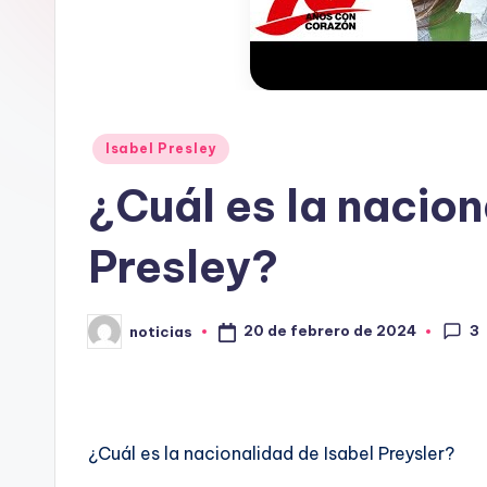
o
r
g
.
Publicado
Isabel Presley
en
¿Cuál es la nacion
e
s
Presley?
3
20 de febrero de 2024
noticias
Publicado
por
¿Cuál es la nacionalidad de Isabel Preysler?