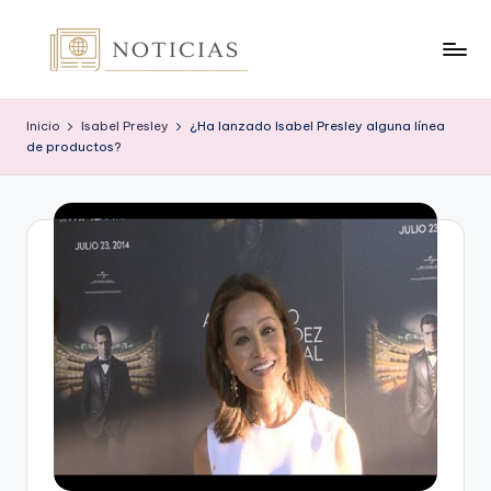
Saltar
al
n
contenido
o
Inicio
Isabel Presley
¿Ha lanzado Isabel Presley alguna línea
de productos?
t
i
c
i
a
s
.
o
r
g