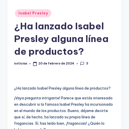
.
Publicado
Isabel Presley
e
en
¿Ha lanzado Isabel
s
Presley alguna línea
de productos?
3
noticias
20 de febrero de 2024
Publicado
por
¿Ha lanzado Isabel Presley alguna línea de productos?
¡Vaya pregunta intrigante! Parece que estás interesado
en descubrir si la famosa Isabel Presley ha incursionado
en el mundo de los productos. Bueno, déjame decirte
que sí, de hecho, ha lanzado su propia línea de
fragancias. Sí, has leído bien, ¡fragancias! ¿Quién lo