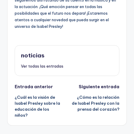
la actuación. ¡Qué emoción pensar en todas las
posibilidades que el futuro nos depara! ¡Estaremos
atentos a cualquier novedad que pueda surgir en el
universo de Isabel Presley!
noticias
Ver todas las entradas
Navegación
Entrada anterior
Siguiente entrada
¿Cuál es la visión de
¿Cómo es la relación
de
Isabel Presley sobre la
de Isabel Presley con la
educación de los
prensa del corazón?
entradas
niños?