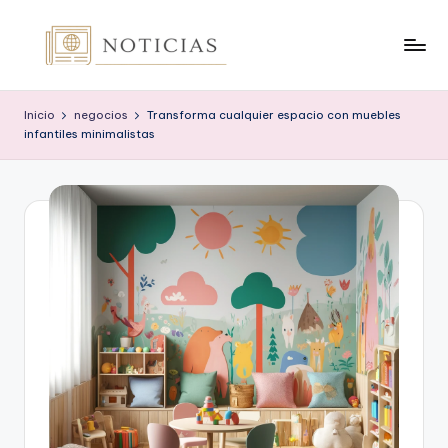
Saltar
al
n
contenido
o
Inicio
negocios
Transforma cualquier espacio con muebles
infantiles minimalistas
t
i
c
i
a
s
.
o
r
g