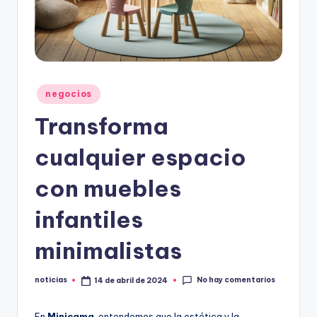
.
e
s
Publicado
negocios
en
Transforma
cualquier espacio
con muebles
infantiles
minimalistas
No hay comentarios
noticias
14 de abril de 2024
Publicado
por
En
Minicama
, entendemos que la estética y la