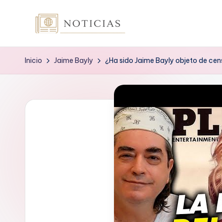
Saltar
n
al
contenido
o
Inicio
Jaime Bayly
¿Ha sido Jaime Bayly objeto de cen
t
i
c
i
a
s
.