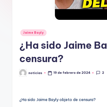
o
r
g
.
Publicado
Jaime Bayly
en
¿Ha sido Jaime Ba
e
s
censura?
2
19 de febrero de 2024
noticias
Publicado
por
¿Ha sido Jaime Bayly objeto de censura?