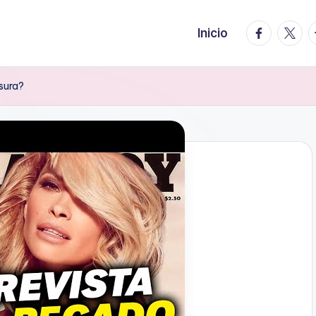
facebook.
twitte
t
Inicio
sura?