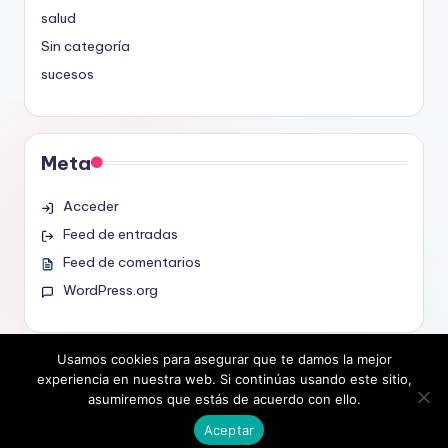
salud
Sin categoría
sucesos
Meta
Acceder
Feed de entradas
Feed de comentarios
WordPress.org
Usamos cookies para asegurar que te damos la mejor
experiencia en nuestra web. Si continúas usando este sitio,
asumiremos que estás de acuerdo con ello.
Copyright 2026 —
noticias.org.es
. All rights reserved.
Bloghash WordPress Theme
Aceptar