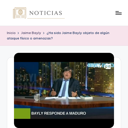
Saltar
al
n
contenido
o
Inicio
Jaime Bayly
¿Ha sido Jaime Bayly objeto de algún
ataque físico o amenazas?
t
i
c
i
a
s
.
o
r
g