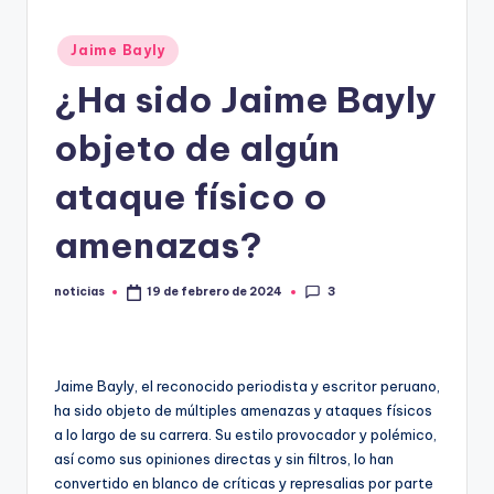
.
Publicado
Jaime Bayly
e
en
¿Ha sido Jaime Bayly
s
objeto de algún
ataque físico o
amenazas?
3
noticias
19 de febrero de 2024
Publicado
por
Jaime Bayly, el reconocido periodista y escritor peruano,
ha sido objeto de múltiples amenazas y ataques físicos
a lo largo de su carrera. Su estilo provocador y polémico,
así como sus opiniones directas y sin filtros, lo han
convertido en blanco de críticas y represalias por parte