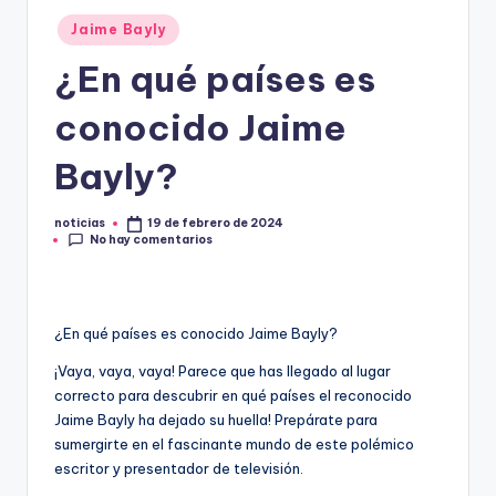
Publicado
.
Jaime Bayly
en
e
¿En qué países es
s
conocido Jaime
Bayly?
noticias
19 de febrero de 2024
Publicado
No hay comentarios
por
¿En qué países es conocido Jaime Bayly?
¡Vaya, vaya, vaya! Parece que has llegado al lugar
correcto para descubrir en qué países el reconocido
Jaime Bayly ha dejado su huella! Prepárate para
sumergirte en el fascinante mundo de este polémico
escritor y presentador de televisión.