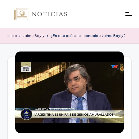
Saltar
al
n
contenido
o
Inicio
Jaime Bayly
¿En qué países es conocido Jaime Bayly?
t
i
c
i
a
s
.
o
r
g