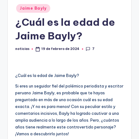
Publicado
.
Jaime Bayly
en
e
¿Cuál es la edad de
s
Jaime Bayly?
7
noticias
19 de febrero de 2024
Publicado
por
¿Cuál es la edad de Jaime Bayly?
Si eres un seguidor fiel del polémico periodista y escritor
peruano Jaime Bayly, es probable que te hayas
preguntado en más de una ocasión cuál es su edad
exacta. ¡Y no es para menos! Con su peculiar estilo y
comentarios incisivos, Bayly ha logrado cautivar a una
amplia audiencia a lo largo de los años. Pero, ¿cuántos
años tiene realmente este controvertido personaje?
¡Vamos a descubrirlo juntos!