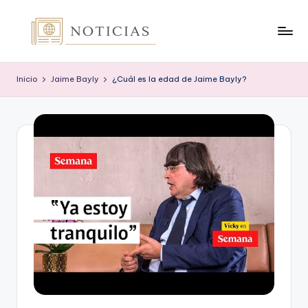
Saltar
al
n
contenido
o
Inicio
Jaime Bayly
¿Cuál es la edad de Jaime Bayly?
t
i
c
i
a
s
.
o
r
g