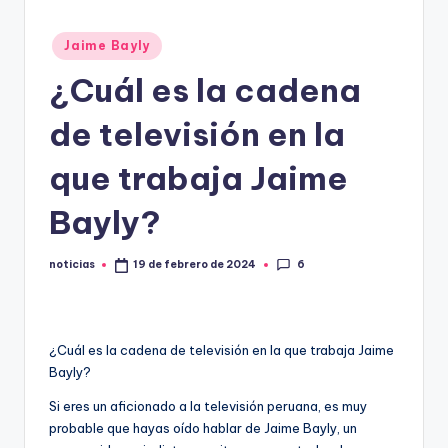
.
Publicado
Jaime Bayly
e
en
¿Cuál es la cadena
s
de televisión en la
que trabaja Jaime
Bayly?
6
noticias
19 de febrero de 2024
Publicado
por
¿Cuál es la cadena de televisión en la que trabaja Jaime
Bayly?
Si eres un aficionado a la televisión peruana, es muy
probable que hayas oído hablar de Jaime Bayly, un