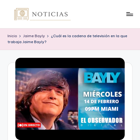
Saltar
al
n
contenido
o
Inicio
Jaime Bayly
¿Cuál es la cadena de televisión en la que
trabaja Jaime Bayly?
t
i
c
i
a
s
.
o
r
g