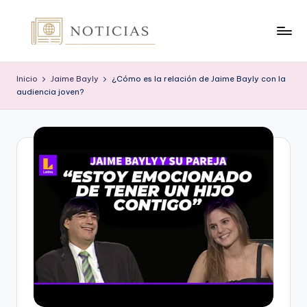
Saltar
al
n
contenido
o
Inicio
Jaime Bayly
¿Cómo es la relación de Jaime Bayly con la
audiencia joven?
t
i
c
i
a
s
.
o
r
g