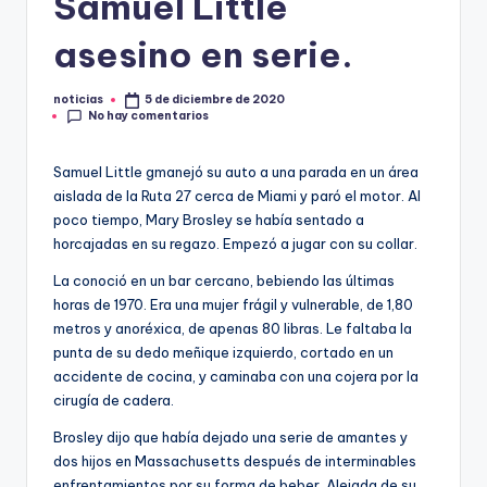
Samuel Little
.
asesino en serie.
e
s
noticias
5 de diciembre de 2020
Publicado
No hay comentarios
por
Samuel Little gmanejó su auto a una parada en un área
aislada de la Ruta 27 cerca de Miami y paró el motor. Al
poco tiempo, Mary Brosley se había sentado a
horcajadas en su regazo. Empezó a jugar con su collar.
La conoció en un bar cercano, bebiendo las últimas
horas de 1970. Era una mujer frágil y vulnerable, de 1,80
metros y anoréxica, de apenas 80 libras. Le faltaba la
punta de su dedo meñique izquierdo, cortado en un
accidente de cocina, y caminaba con una cojera por la
cirugía de cadera.
Brosley dijo que había dejado una serie de amantes y
dos hijos en Massachusetts después de interminables
enfrentamientos por su forma de beber. Alejada de su