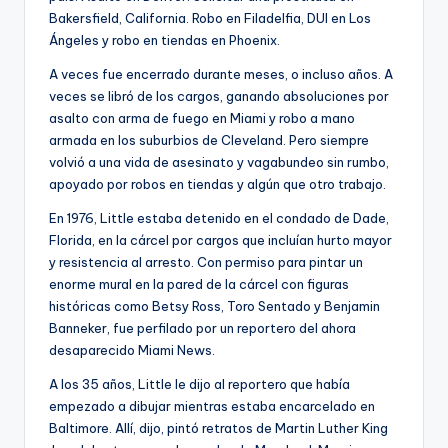
Bakersfield, California. Robo en Filadelfia, DUI en Los
Ángeles y robo en tiendas en Phoenix.
A veces fue encerrado durante meses, o incluso años. A
veces se libró de los cargos, ganando absoluciones por
asalto con arma de fuego en Miami y robo a mano
armada en los suburbios de Cleveland. Pero siempre
volvió a una vida de asesinato y vagabundeo sin rumbo,
apoyado por robos en tiendas y algún que otro trabajo.
En 1976, Little estaba detenido en el condado de Dade,
Florida, en la cárcel por cargos que incluían hurto mayor
y resistencia al arresto. Con permiso para pintar un
enorme mural en la pared de la cárcel con figuras
históricas como Betsy Ross, Toro Sentado y Benjamin
Banneker, fue perfilado por un reportero del ahora
desaparecido Miami News.
A los 35 años, Little le dijo al reportero que había
empezado a dibujar mientras estaba encarcelado en
Baltimore. Allí, dijo, pintó retratos de Martin Luther King